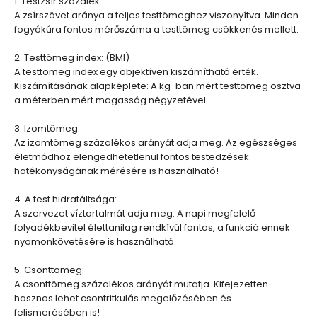
1. Testzsír százalék:
A zsírszövet aránya a teljes testtömeghez viszonyítva. Minden
fogyókúra fontos mérőszáma a testtömeg csökkenés mellett.
2. Testtömeg index: (BMI)
A testtömeg index egy objektíven kiszámítható érték.
Kiszámításának alapképlete: A kg-ban mért testtömeg osztva
a méterben mért magasság négyzetével.
3. Izomtömeg:
Az izomtömeg százalékos arányát adja meg. Az egészséges
életmódhoz elengedhetetlenül fontos testedzések
hatékonyságának mérésére is használható!
4. A test hidratáltsága:
A szervezet víztartalmát adja meg. A napi megfelelő
folyadékbevitel élettanilag rendkívül fontos, a funkció ennek
nyomonkövetésére is használható.
5. Csonttömeg:
A csonttömeg százalékos arányát mutatja. Kifejezetten
hasznos lehet csontritkulás megelőzésében és
felismerésében is!