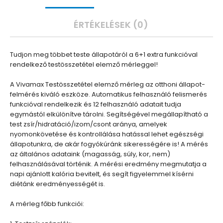
ÉRTÉKELÉSEK (0)
Tudjon meg többet teste állapotáról a 6+1 extra funkcióval
rendelkező testösszetétel elemző mérleggel!
A Vivamax Testösszetétel elemző mérleg az otthoni állapot-
felmérés kiváló eszköze. Automatikus felhasználó felismerés
funkcióval rendelkezik és 12 felhasználó adatait tudja
egymástól elkülönítve tárolni. Segítségével megállapítható a
test zsír/hidratáció/izom/csont aránya, amelyek
nyomonkövetése és kontrollálása hatással lehet egészségi
állapotunkra, de akár fogyókúránk sikerességére is! A mérés
az általános adataink (magasság, súly, kor, nem)
felhasználásával történik. A mérési eredmény megmutatja a
napi ajánlott kalória bevitelt, és segít figyelemmel kísérni
diétánk eredményességét is.
A mérleg főbb funkciói: