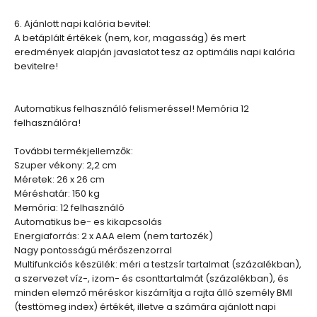
6. Ajánlott napi kalória bevitel:
A betáplált értékek (nem, kor, magasság) és mert
eredmények alapján javaslatot tesz az optimális napi kalória
bevitelre!
Automatikus felhasználó felismeréssel! Memória 12
felhasználóra!
További termékjellemzők:
Szuper vékony: 2,2 cm
Méretek: 26 x 26 cm
Méréshatár: 150 kg
Memória: 12 felhasználó
Automatikus be- es kikapcsolás
Energiaforrás: 2 x AAA elem (nem tartozék)
Nagy pontosságú mérőszenzorral
Multifunkciós készülék: méri a testzsír tartalmat (százalékban),
a szervezet víz-, izom- és csonttartalmát (százalékban), és
minden elemző méréskor kiszámítja a rajta álló személy BMI
(testtömeg index) értékét, illetve a számára ajánlott napi