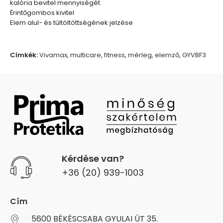
kalória bevitel mennyiségét.
Érintőgombos kivitel
Elem alul- és túltöltöttségének jelzése
Címkék:
Vivamax
,
multicare
,
fitness
,
mérleg
,
elemző
,
GYVBF3
Kérdése van?
+36 (20) 939-1003
Cím
5600 BÉKÉSCSABA GYULAI ÚT 35.