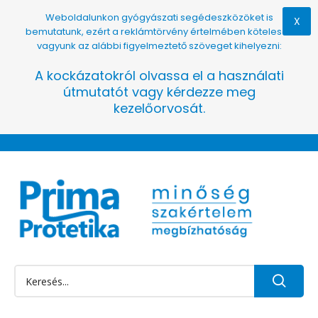
Weboldalunkon gyógyászati segédeszközöket is
X
bemutatunk, ezért a reklámtörvény értelmében kötelesek
vagyunk az alábbi figyelmeztető szöveget kihelyezni:
A kockázatokról olvassa el a használati
útmutatót vagy kérdezze meg
kezelőorvosát.