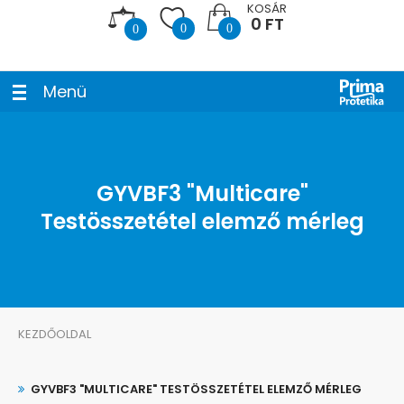
KOSÁR
0 FT
0
0
0
Menü
GYVBF3 "Multicare"
Testösszetétel elemző mérleg
KEZDŐOLDAL
GYVBF3 "MULTICARE" TESTÖSSZETÉTEL ELEMZŐ MÉRLEG