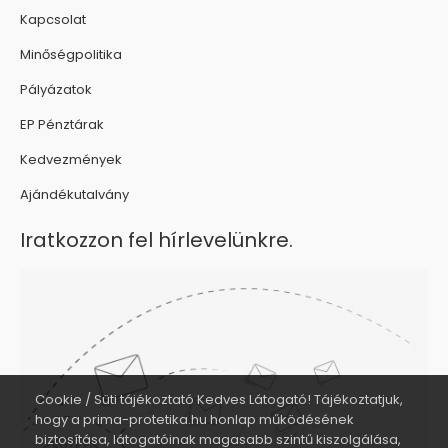
Kapcsolat
Minőségpolitika
Pályázatok
EP Pénztárak
Kedvezmények
Ajándékutalvány
Iratkozzon fel hírlevelünkre.
Cookie / Süti tájékoztató Kedves Látogató! Tájékoztatjuk,
hogy a prima-protetika.hu honlap működésének
biztosítása, látogatóinak magasabb szintű kiszolgálása,