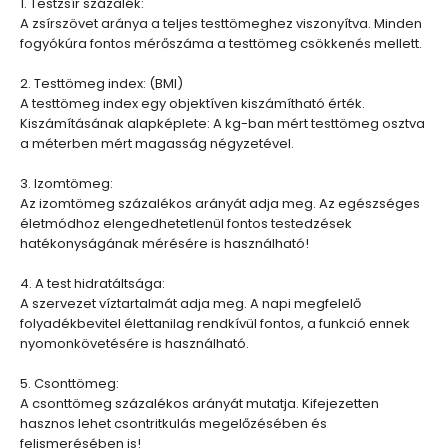
1. Testzsír százalék:
A zsírszövet aránya a teljes testtömeghez viszonyítva. Minden
fogyókúra fontos mérőszáma a testtömeg csökkenés mellett.
2. Testtömeg index: (BMI)
A testtömeg index egy objektíven kiszámítható érték.
Kiszámításának alapképlete: A kg-ban mért testtömeg osztva
a méterben mért magasság négyzetével.
3. Izomtömeg:
Az izomtömeg százalékos arányát adja meg. Az egészséges
életmódhoz elengedhetetlenül fontos testedzések
hatékonyságának mérésére is használható!
4. A test hidratáltsága:
A szervezet víztartalmát adja meg. A napi megfelelő
folyadékbevitel élettanilag rendkívül fontos, a funkció ennek
nyomonkövetésére is használható.
5. Csonttömeg:
A csonttömeg százalékos arányát mutatja. Kifejezetten
hasznos lehet csontritkulás megelőzésében és
felismerésében is!