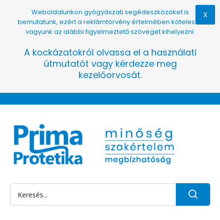
Weboldalunkon gyógyászati segédeszközöket is
X
bemutatunk, ezért a reklámtörvény értelmében kötelesek
vagyunk az alábbi figyelmeztető szöveget kihelyezni:
A kockázatokról olvassa el a használati
útmutatót vagy kérdezze meg
kezelőorvosát.