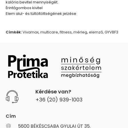
kalória bevitel mennyiségét.
Érintőgombos kivitel
Elem alul- és túltöltöttségének jelzése
Címkék:
Vivamax
,
multicare
,
fitness
,
mérleg
,
elemző
,
GYVBF3
Kérdése van?
+36 (20) 939-1003
Cím
5600 BÉKÉSCSABA GYULAI ÚT 35.