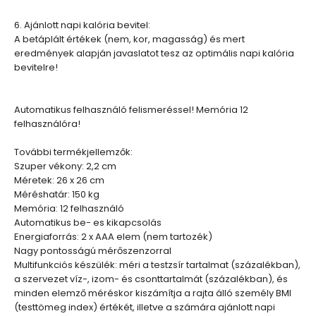
6. Ajánlott napi kalória bevitel:
A betáplált értékek (nem, kor, magasság) és mert
eredmények alapján javaslatot tesz az optimális napi kalória
bevitelre!
Automatikus felhasználó felismeréssel! Memória 12
felhasználóra!
További termékjellemzők:
Szuper vékony: 2,2 cm
Méretek: 26 x 26 cm
Méréshatár: 150 kg
Memória: 12 felhasználó
Automatikus be- es kikapcsolás
Energiaforrás: 2 x AAA elem (nem tartozék)
Nagy pontosságú mérőszenzorral
Multifunkciós készülék: méri a testzsír tartalmat (százalékban),
a szervezet víz-, izom- és csonttartalmát (százalékban), és
minden elemző méréskor kiszámítja a rajta álló személy BMI
(testtömeg index) értékét, illetve a számára ajánlott napi