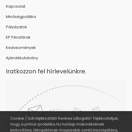
Kapcsolat
Minőségpolitika
Pályázatok
EP Pénztárak
Kedvezmények
Ajándékutalvány
Iratkozzon fel hírlevelünkre.
Cookie / Süti tájékoztató Kedves Látogató! Tájékoztatjuk,
hogy a prima-protetika.hu honlap működésének
biztosítása, látogatóinak magasabb szintű kiszolgálása,