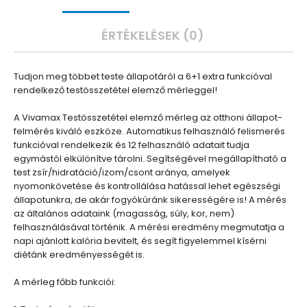
ÉRTÉKELÉSEK (0)
Tudjon meg többet teste állapotáról a 6+1 extra funkcióval
rendelkező testösszetétel elemző mérleggel!
A Vivamax Testösszetétel elemző mérleg az otthoni állapot-
felmérés kiváló eszköze. Automatikus felhasználó felismerés
funkcióval rendelkezik és 12 felhasználó adatait tudja
egymástól elkülönítve tárolni. Segítségével megállapítható a
test zsír/hidratáció/izom/csont aránya, amelyek
nyomonkövetése és kontrollálása hatással lehet egészségi
állapotunkra, de akár fogyókúránk sikerességére is! A mérés
az általános adataink (magasság, súly, kor, nem)
felhasználásával történik. A mérési eredmény megmutatja a
napi ajánlott kalória bevitelt, és segít figyelemmel kísérni
diétánk eredményességét is.
A mérleg főbb funkciói: