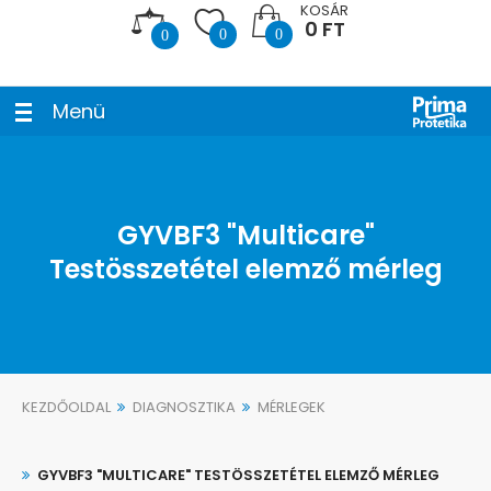
KOSÁR
0 FT
0
0
0
Menü
GYVBF3 "Multicare"
Testösszetétel elemző mérleg
KEZDŐOLDAL
DIAGNOSZTIKA
MÉRLEGEK
GYVBF3 "MULTICARE" TESTÖSSZETÉTEL ELEMZŐ MÉRLEG